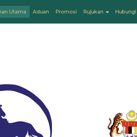
man Utama
Aduan
Promosi
Rujukan
Hubungi